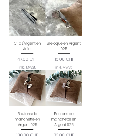
Clip L'Argent en
Breloque en Argent
Acier
925
Preis
Preis
47,00 CHF
115,00 CHF
inkl. MwSt.
inkl. MwSt.
Boutons de
Boutons de
manchette en
manchette en
Argent 925
Argent 925
Preis
Preis
130,00 CHF
83,00 CHF