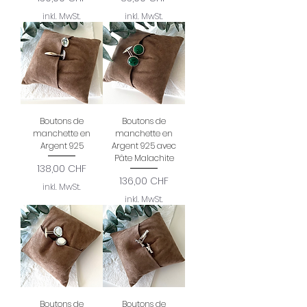
inkl. MwSt.
inkl. MwSt.
Boutons de
Boutons de
manchette en
manchette en
Argent 925
Argent 925 avec
Pâte Malachite
Preis
138,00 CHF
Preis
136,00 CHF
inkl. MwSt.
inkl. MwSt.
Boutons de
Boutons de