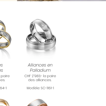
es
Alliances en
es
Palladium
a paire
CHF 2'983.- la paire
ces.
des alliances.
164-1
Modèle: SC-1161-1
5,50 mm
Dimensions: 6,00
m
mm x 1,60 mm
blanc &
Matériel: Palladium
85/-
500/- & Or blanc