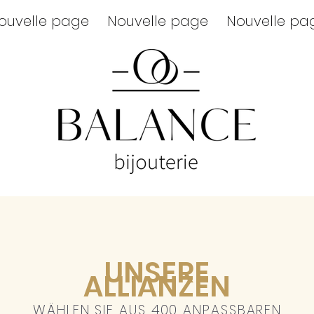
ouvelle page
Nouvelle page
Nouvelle pa
UNSERE
ALLIANZEN
WÄHLEN SIE AUS 400 ANPASSBAREN