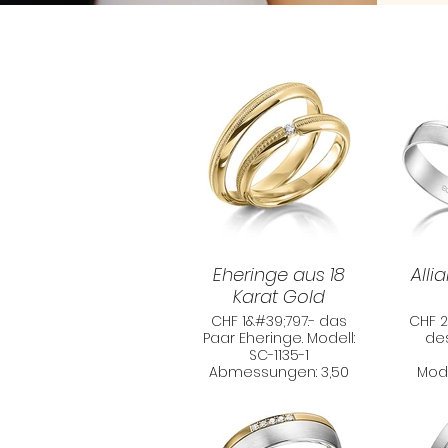
Eheringe aus 18
Alli
Karat Gold
CHF 1&#39;797.- das
CHF 2
Paar Eheringe. Modell:
des
SC-1135-1
Abmessungen: 3,50
Modè
mm x 1,70 mm
Dimens
Material: 585
Gelbgold / -
Maté
Diamanten&nbsp; :