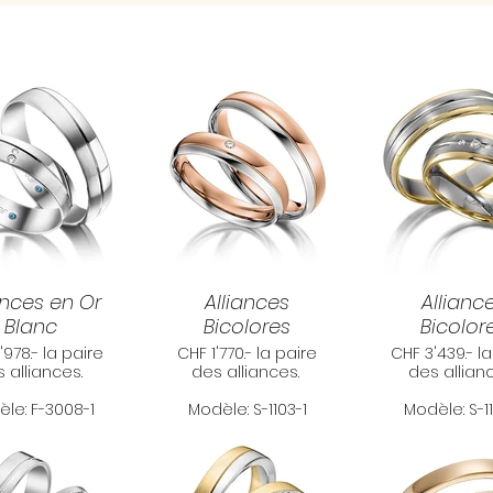
ances en Or
Alliances
Allianc
Blanc
Bicolores
Bicolor
'978.- la paire
CHF 1'770.- la paire
CHF 3'439.- l
 alliances.
des alliances.
des allian
le: F-3008-1
Modèle: S-1103-1
Modèle: S-1
ions: 5,00 mm
Dimensions: 4,00 mm
Dimensions: 
x 1,60 mm
x 1,40 mm
x 1,50 m
riel: Or blanc
Matériel: Or blanc &
Matériel: Or 
585/-
Or rouge 585/-
Or jaune 5