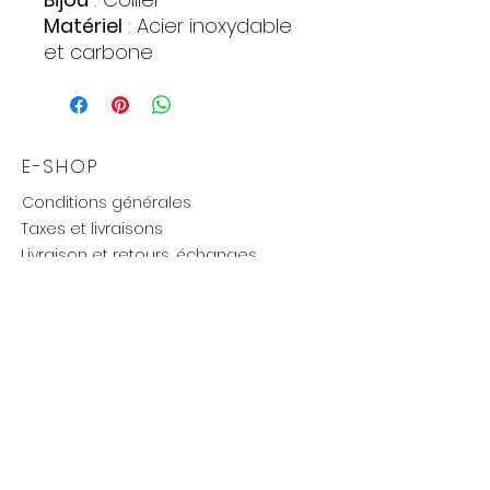
Matériel
: Acier inoxydable
et carbone
Poids approximatif
: 5 gr.
Taille
: 45/50 cm.
(ajustable)
E-SHOP
Conditions générales
Taxes et livraisons
Livraison et retours, échanges
Moyens de paiements
UTILE
Mention légales
Politique de confidentialité
Influenceurs réseaux
Cartes cadeaux
new