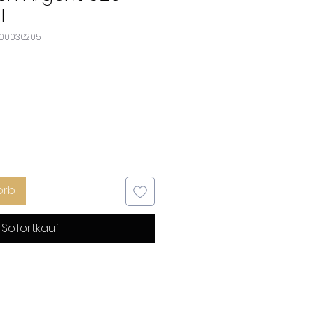
l
000036205
orb
Sofortkauf