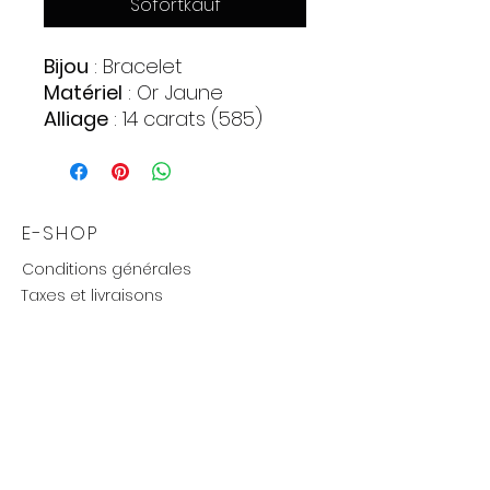
Sofortkauf
Bijou
: Bracelet
Matériel
: Or
Jaune
Alliage
: 14 carats (585)
Pierres
:
Grenat
Quantite : 11
Forme : Marquis
E-SHOP
Couleur : Rouge
Conditions générales
Zirconia
Taxes et livraisons
Quantite : 72
Livraison et retours, échanges
Forme : Cercle
Moyens de paiements
Couleur : Rouge
Poids
: 6,33 gr.
UTILE
Mention légales
Politique de confidentialité