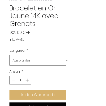
Bracelet en Or
Jaune 14K avec
Grenats
Preis
909,00 CHF
inkl. MwSt.
Longueur
*
Anzahl
*
In den Warenkorb