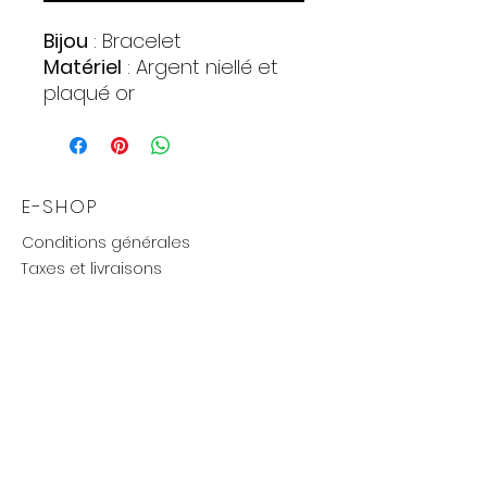
Bijou
: Bracelet
Matériel
: Argent niellé et
plaqué or
Maillon
: Royal
Alliage
: 925 (Sterling)
Poids approximatif
: 16,9 gr.
E-SHOP
Conditions générales
Taxes et livraisons
Livraison et retours, échanges
Moyens de paiements
UTILE
Mention légales
Politique de confidentialité
Influenceurs réseaux