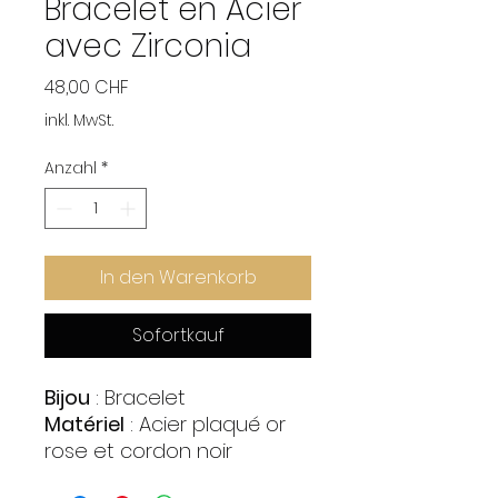
Bracelet en Acier
avec Zirconia
Preis
48,00 CHF
inkl. MwSt.
Anzahl
*
In den Warenkorb
Sofortkauf
Bijou
: Bracelet
Matériel
: Acier plaqué or
rose et cordon noir
Pierres
: