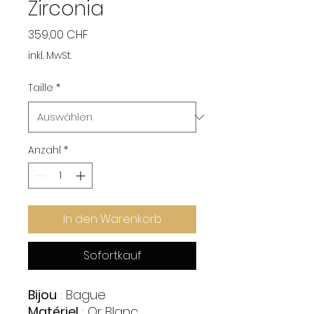
Zirconia
Preis
359,00 CHF
inkl. MwSt.
Taille
*
Anzahl
*
In den Warenkorb
Sofortkauf
Bijou
: Bague
Matériel
: Or Blanc