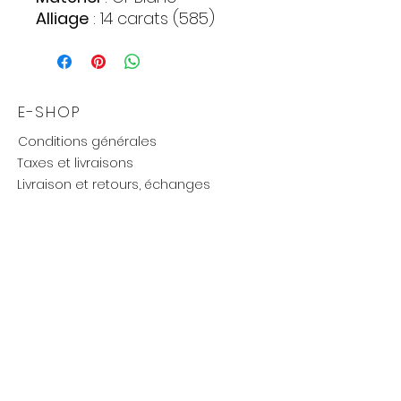
Alliage
: 14 carats (585)
Pierres
:
Zirconia
Quantite : 7
Forme : Cercle
E-SHOP
Couleur : Incolore
Conditions générales
Poids
: 2,57 gr.
Taxes et livraisons
Livraison et retours, échanges
Moyens de paiements
UTILE
Mention légales
Politique de confidentialité
Influenceurs réseaux
Cartes cadeaux
new
BIJOUTERIE BALANCE