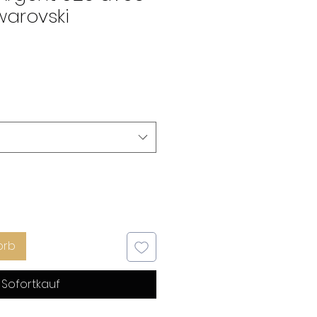
warovski
orb
Sofortkauf