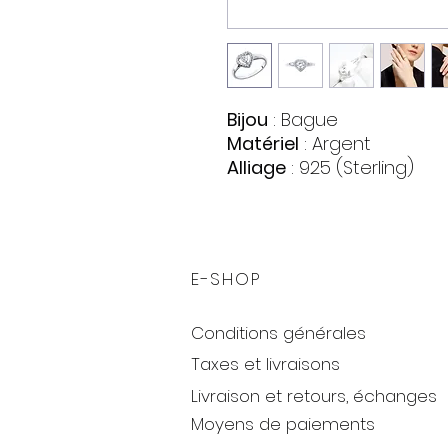
Bijou
: Bague
Matériel
: Argent
Alliage
: 925 (Sterling)
Pierres
:
Zirconia Swarovski
Quantite : 19
Forme : Cœur et Cercle
E-SHOP
Couleur : Incolore
Poids approximatif
: 1,68 
Conditions générales
Taxes et livraisons
Livraison et retours, échanges
Moyens de paiements