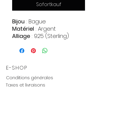
Sofortkauf
Bijou
: Bague
Matériel
: Argent
Alliage
: 925 (Sterling)
Pierres
:
Zirconia
Quantite : 1
Forme : Cercle
E-SHOP
Couleur : Incolore
Conditions générales
Poids approximatif
: 2,85
Taxes et livraisons
gr.
Livraison et retours, échanges
Moyens de paiements
UTILE
Mention légales
Politique de confidentialité