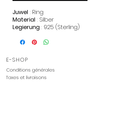
Juwel
: Ring
Material
: Silber
Legierung
: 925 (Sterling)
Steine
:
Zirkonia
Menge: 34
Form: Kreis
E-SHOP
Farbe: farblos
Conditions générales
Ungefähres Gewicht
: 2,71
Taxes et livraisons
gr.
Livraison et retours, échanges
Moyens de paiements
UTILE
Mention légales
Politique de confidentialité
Influenceurs réseaux