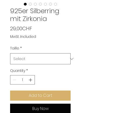
925er Silberring
mit Zirkonia
Price
29,00CHF
MwSt. Included
Taille
*
Quantity
*
Add to Cart
Buy Now