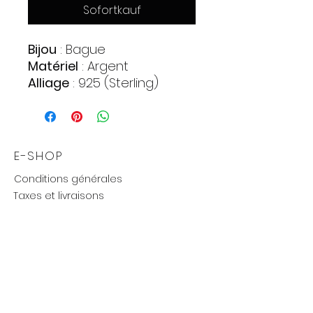
Sofortkauf
Bijou
: Bague
Matériel
: Argent
Alliage
: 925 (Sterling)
Pierres
:
Zirconia
Quantite : 42
Forme : Cercle
E-SHOP
Couleur : Incolore
Conditions générales
Poids approximatif
: 1,62 gr.
Taxes et livraisons
Livraison et retours, échanges
Moyens de paiements
UTILE
Mention légales
Politique de confidentialité