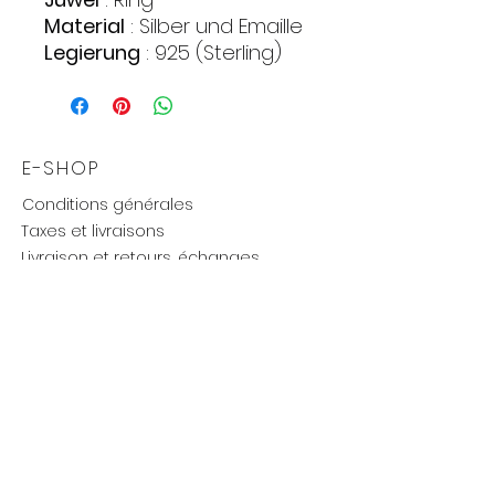
Material
: Silber und Emaille
Legierung
: 925 (Sterling)
Ungefähres Gewicht
:
3,27gr.
E-SHOP
Conditions générales
Taxes et livraisons
Livraison et retours, échanges
Moyens de paiements
UTILE
Mention légales
Politique de confidentialité
Influenceurs réseaux
Cartes cadeaux
new