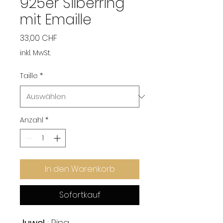
925er Silberring
mit Emaille
Preis
33,00 CHF
inkl. MwSt.
Taille
*
Anzahl
*
In den Warenkorb
Sofortkauf
Juwel
: Ring