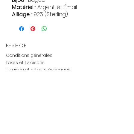
Matériel
: Argent et Émail
Alliage
: 925 (Sterling)
Poids approximatif
: 1,67 gr.
E-SHOP
Conditions générales
Taxes et livraisons
Livraison et retours, échanges
Moyens de paiements
UTILE
Mention légales
Politique de confidentialité
Influenceurs réseaux
Cartes cadeaux
new