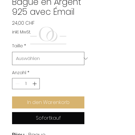
Bague en Argent
925 avec Émail
Preis
24,00 CHF
inkl. MwSt.
Taille
*
Anzahl
*
In den Warenkorb
Sofortkauf
Bijou
: Bague